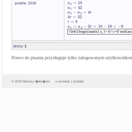
=
10
a
postów: 2636
3
=
42
a
7
−
=
4
a
a
r
7
3
4
=
32
r
=
8
r
=
−
2
=
10
−
16
=
−
6
a
a
r
1
3
\\\left\{\begin{matrix} a_1=-6 \\ r=8 \end{arr
strony:
1
Prawo do pisania przysługuje tylko zalogowanym użytkowniko
© 2019 Mariusz �liwi�ski
o serwisie
|
kontakt