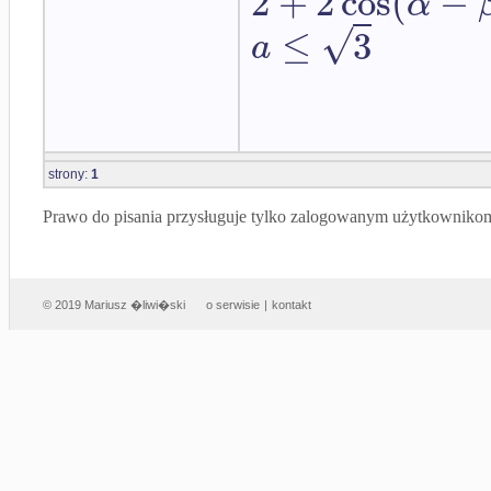
2
+
2
cos
(
−
α
√
≤
3
a
strony:
1
Prawo do pisania przysługuje tylko zalogowanym użytkowniko
© 2019 Mariusz �liwi�ski
o serwisie
|
kontakt