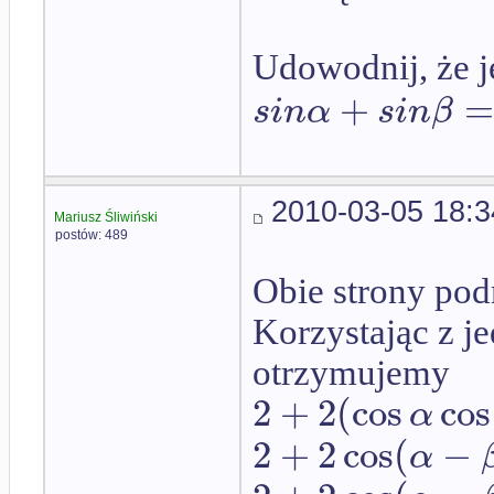
Udowodnij, że j
+
s
i
n
α
s
i
n
β
2010-03-05 18:3
Mariusz Śliwiński
postów: 489
Obie strony pod
Korzystając z j
otrzymujemy
2
+
2
(
cos
cos
α
2
+
2
cos
(
−
α