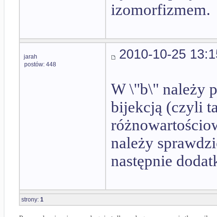
izomorfizmem.
2010-10-25 13:1
jarah
postów: 448
W \"b\" należy 
bijekcją (czyli
różnowartościo
należy sprawdz
następnie doda
strony:
1