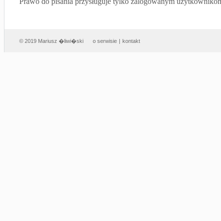
Prawo do pisania przysługuje tylko zalogowanym użytkowniko
© 2019 Mariusz �liwi�ski
o serwisie
|
kontakt