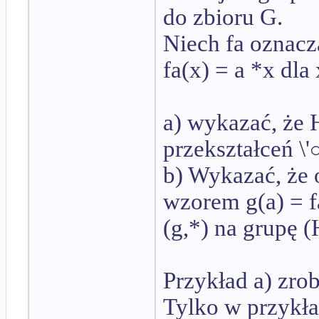
do zbioru G.
Niech fa oznacz
fa(x) = a *x dla 
a) wykazać, że H
przekształceń \'
b) Wykazać, że
wzorem g(a) = f
(g,*) na grupę 
Przykład a) zro
Tylko w przykła