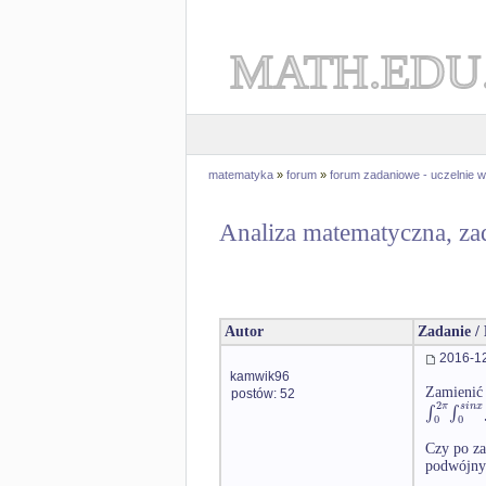
MATH.EDU
matematyka
»
forum
»
forum zadaniowe - uczelnie
Analiza matematyczna, za
Autor
Zadanie /
2016-12
kamwik96
Zamienić 
postów: 52
2
π
s
i
n
x
∫
∫
0
0
Czy po za
podwójny