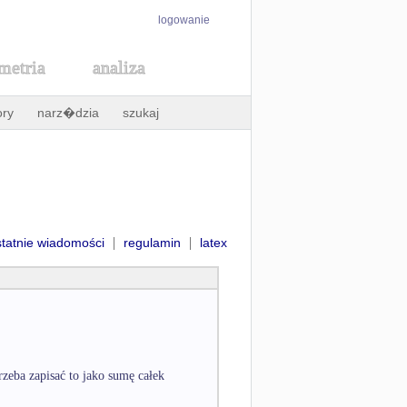
logowanie
metria
analiza
ory
narz�dzia
szukaj
|
|
statnie wiadomości
regulamin
latex
rzeba zapisać to jako sumę całek