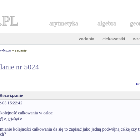
.PL
arytmetyka
algebra
geo
zadania
ciekawostki
wz
 wy�sze
» zadanie
danie nr 5024
o
 Rozwiązanie
-03 15:22:42
kolejność całkowania w całce:
(
,
)
f
x
y
d
y
d
x
mianie kolejności całkowania da się to zapisać jako jedną podwójną całkę czy t
ch?