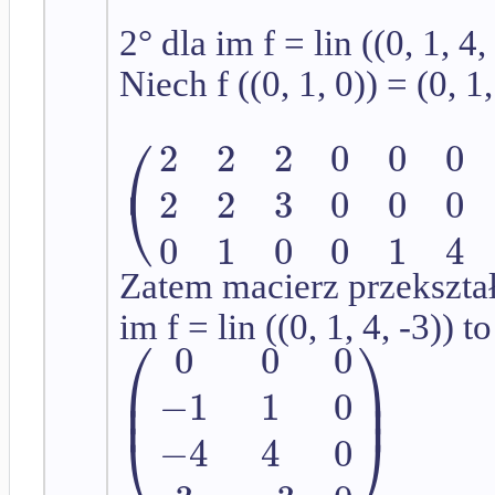
2° dla im f = lin ((0, 1, 4,
Niech f ((0, 1, 0)) = (0, 1,
⎛
2
2
2
0
0
0
⎝
2
2
3
0
0
0
0
1
0
0
1
4
Zatem macierz przekształ
im f = lin ((0, 1, 4, -3)) to
⎛
⎞
0
0
0
⎜
⎟
⎟
⎜
−
1
1
0
⎠
⎝
−
4
4
0