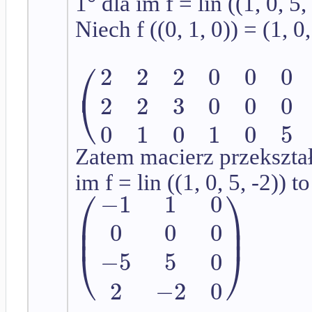
1° dla im f = lin ((1, 0, 5,
Niech f ((0, 1, 0)) = (1, 0,
⎛
2
2
2
0
0
0
⎝
2
2
3
0
0
0
0
1
0
1
0
5
Zatem macierz przekształ
im f = lin ((1, 0, 5, -2)) to
⎛
⎞
−
1
1
0
⎜
⎟
⎟
⎜
0
0
0
⎠
⎝
−
5
5
0
2
−
2
0