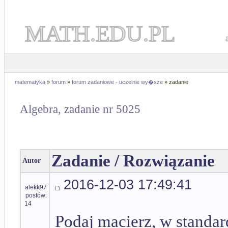
MATH.EDU.PL
matematyka
»
forum
»
forum zadaniowe - uczelnie wy�sze
» zadanie
Algebra, zadanie nr 5025
Zadanie / Rozwiązanie
Autor
2016-12-03 17:49:41
alekk97
postów:
14
Podaj macierz, w standar