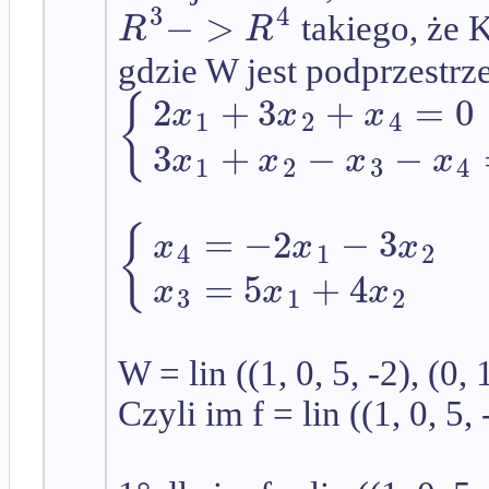
3
4
−
>
R
R
takiego, że Ke
gdzie W jest podprzestrz
2
+
3
+
=
0
{
x
x
x
1
2
4
3
+
−
−
x
x
x
x
1
2
3
4
=
−
2
−
3
{
x
x
x
4
1
2
=
5
+
4
x
x
x
3
1
2
W = lin ((1, 0, 5, -2), (0, 1
Czyli im f = lin ((1, 0, 5, 