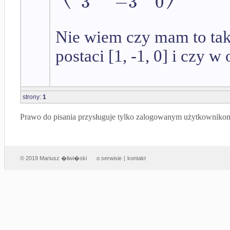
3
−
3
0
Nie wiem czy mam to tak
postaci [1, -1, 0] i czy w
strony:
1
Prawo do pisania przysługuje tylko zalogowanym użytkowniko
© 2019 Mariusz �liwi�ski
o serwisie
|
kontakt