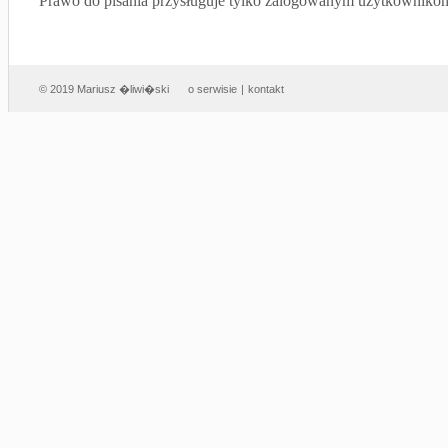
Prawo do pisania przysługuje tylko zalogowanym użytkowniko
© 2019 Mariusz �liwi�ski
o serwisie
|
kontakt