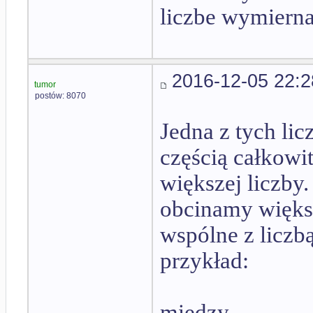
liczbe wymierna
2016-12-05 22:2
tumor
postów: 8070
Jedna z tych licz
częścią całkowit
większej liczby.
obcinamy większ
wspólne z liczbą
przykład:
między