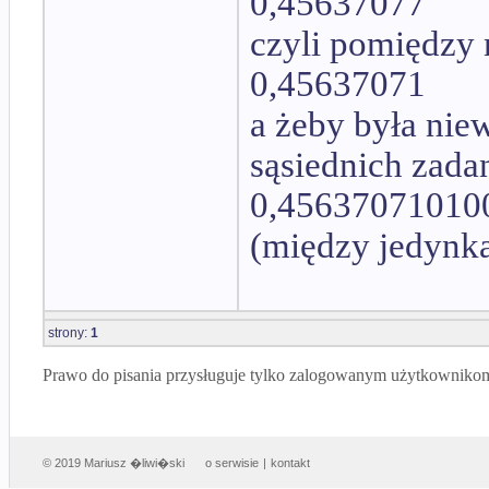
0,45637077
czyli pomiędzy 
0,45637071
a żeby była nie
sąsiednich zada
0,45637071010
(między jedynka
strony:
1
Prawo do pisania przysługuje tylko zalogowanym użytkowniko
© 2019 Mariusz �liwi�ski
o serwisie
|
kontakt