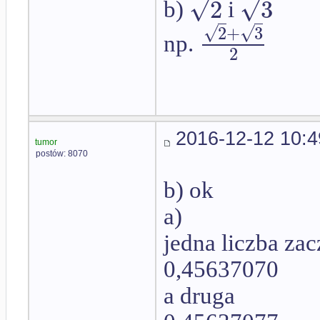
√
√
2
3
b)
i
√
√
2
+
3
np.
2
2016-12-12 10:4
tumor
postów: 8070
b) ok
a)
jedna liczba zac
0,45637070
a druga