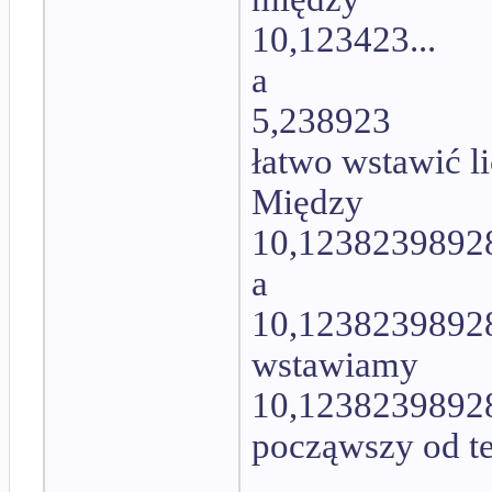
10,123423...
a
5,238923
łatwo wstawić l
Między
10,12382398928
a
10,12382398928
wstawiamy
10,123823989284
począwszy od te