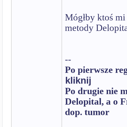
Mógłby ktoś mi
metody Delopit
--
Po pierwsze re
kliknij
Po drugie nie 
Delopital, a o F
dop. tumor