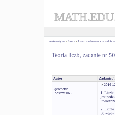
MATH.EDU
matematyka
»
forum
»
forum zadaniowe - uczelnie
Teoria liczb, zadanie nr 5
Autor
Zadanie /
2016-12
geometria
1. Liczba 
postów: 865
jest podzi
utworzona 
2. Liczba 
30 wtedy i