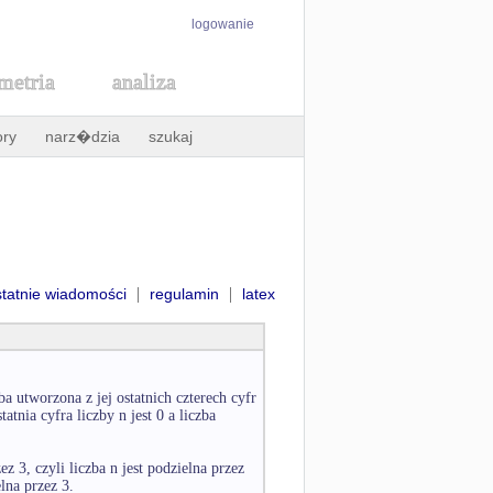
logowanie
metria
analiza
ory
narz�dzia
szukaj
|
|
statnie wiadomości
regulamin
latex
ba utworzona z jej ostatnich czterech cyfr
atnia cyfra liczby n jest 0 a liczba
ez 3, czyli liczba n jest podzielna przez
elna przez 3.