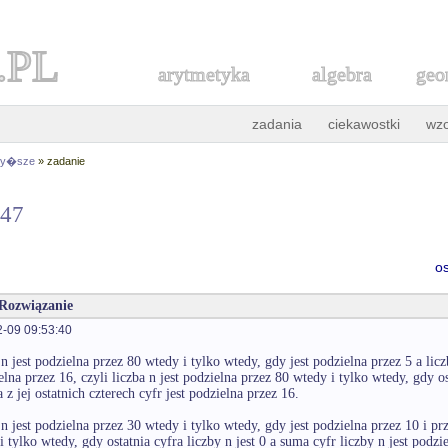
.PL
arytmetyka
algebra
geo
zadania
ciekawostki
wz
 wy�sze
» zadanie
047
o
 Rozwiązanie
-09 09:53:40
n jest podzielna przez 80 wtedy i tylko wtedy, gdy jest podzielna przez 5 a licz
elna przez 16, czyli liczba n jest podzielna przez 80 wtedy i tylko wtedy, gdy ost
z jej ostatnich czterech cyfr jest podzielna przez 16.
n jest podzielna przez 30 wtedy i tylko wtedy, gdy jest podzielna przez 10 i prz
 tylko wtedy, gdy ostatnia cyfra liczby n jest 0 a suma cyfr liczby n jest podzi