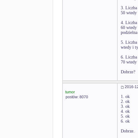
3. Liczba 
50 wtedy 
4. Liczba 
60 wtedy i
podzielna
5. Liczba 
wtedy i ty
6. Liczba 
70 wtedy 
Dobrze?
2016-12
tumor
1. ok
postów: 8070
2. ok
3. ok
4. ok
5. ok
6. ok
Dobrze.