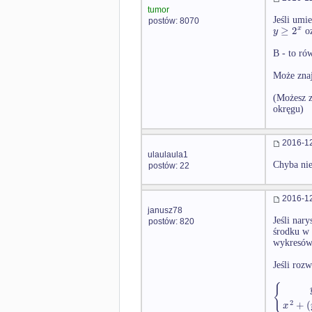
tumor
Jeśli umi
postów: 8070
≥
2
x
y
oz
B - to ró
Może zna
(Możesz 
okręgu)
2016-12
ulaulaula1
Chyba nie
postów: 22
2016-12
janusz78
Jeśli nar
postów: 820
środku w
wykresów 
Jeśli roz
{
2
+
(
x