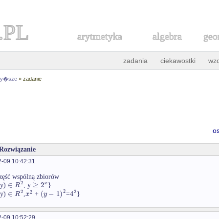
.PL
arytmetyka
algebra
geo
zadania
ciekawostki
wz
 wy�sze
» zadanie
o
 Rozwiązanie
-09 10:42:31
zęść wspólną zbiorów
2
∈
≥
2
x
R
 y)
, y
}
2
2
2
2
∈
(
−
1
)
4
R
x
y
 y)
,
+
=
}
-09 10:52:29