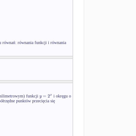
du równań: równania funkcji i równania
=
2
x
y
 milimetrowym) funkcji
i okręgu o
łrzędne punktów przecięcia się