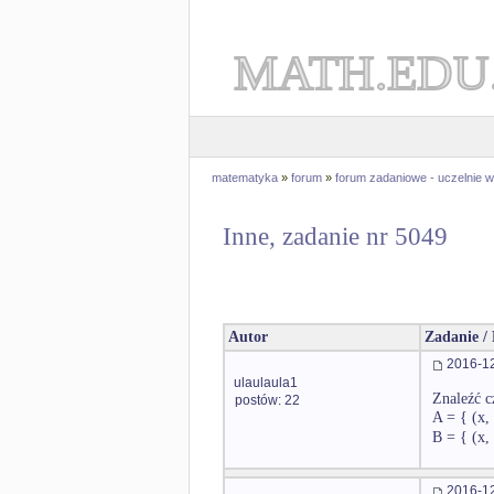
MATH.EDU
matematyka
»
forum
»
forum zadaniowe - uczelnie
Inne, zadanie nr 5049
Autor
Zadanie /
2016-12
ulaulaula1
Znaleźć c
postów: 22
A = { (x,
B = { (x,
2016-12