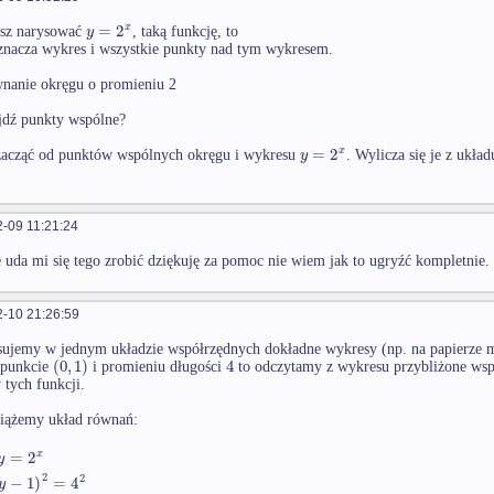
=
2
x
y
esz narysować
, taką funkcję, to
nacza wykres i wszystkie punkty nad tym wykresem.
wnanie okręgu o promieniu 2
jdź punkty wspólne?
=
2
x
y
zacząć od punktów wspólnych okręgu i wykresu
. Wylicza się je z ukła
-09 11:21:24
 uda mi się tego zrobić dziękuję za pomoc nie wiem jak to ugryźć kompletnie.
-10 21:26:59
ysujemy w jednym układzie współrzędnych dokładne wykresy (np. na papierze
(
0
,
1
)
4
 punkcie
i promieniu długości
to odczytamy z wykresu przybliżone wspó
tych funkcji.
wiążemy układ równań:
=
2
x
y
2
2
−
1
)
=
4
y