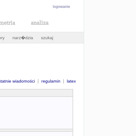
logowanie
metria
analiza
ory
narz�dzia
szukaj
|
|
statnie wiadomości
regulamin
latex