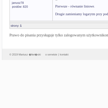
janusz78
Pierwsze - równanie liniowe.
postów: 820
Drugie zamieniamy logarytm przy pods
strony:
1
Prawo do pisania przysługuje tylko zalogowanym użytkowniko
© 2019 Mariusz �liwi�ski
o serwisie
|
kontakt