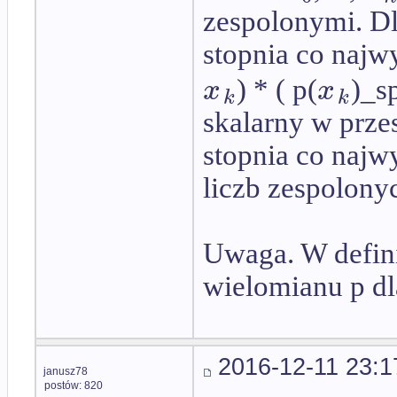
zespolonymi. D
stopnia co najw
x
x
) * ( p(
)_s
k
k
skalarny w prze
stopnia co najwy
liczb zespolon
Uwaga. W defini
wielomianu p d
2016-12-11 23:1
janusz78
postów: 820