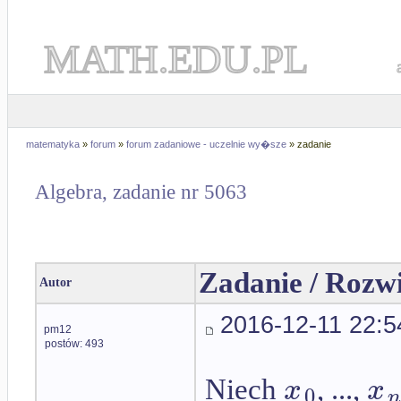
MATH.EDU.PL
matematyka
»
forum
»
forum zadaniowe - uczelnie wy�sze
» zadanie
Algebra, zadanie nr 5063
Zadanie / Rozw
Autor
2016-12-11 22:5
pm12
postów: 493
x
x
Niech
, ...,
0
n