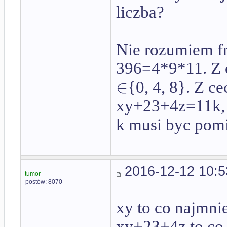
liczba?
Nie rozumiem f
396=4*9*11. Z c
∈
{0, 4, 8}. Z c
xy+23+4z=11k, 
k musi byc pomi
2016-12-12 10:5
tumor
postów: 8070
xy to co najmnie
xy+23+4z to co n