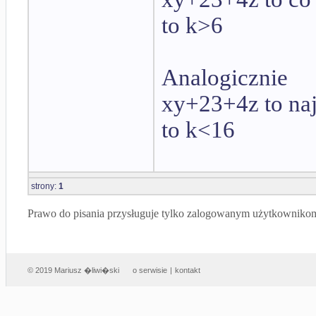
to k>6
Analogicznie
xy+23+4z to najw
to k<16
strony:
1
Prawo do pisania przysługuje tylko zalogowanym użytkowniko
© 2019 Mariusz �liwi�ski
o serwisie
|
kontakt