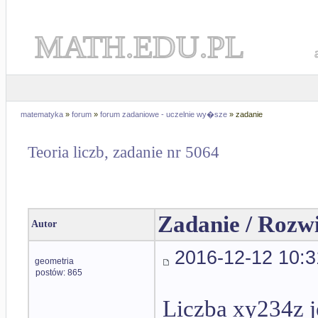
MATH.EDU.PL
matematyka
»
forum
»
forum zadaniowe - uczelnie wy�sze
» zadanie
Teoria liczb, zadanie nr 5064
Zadanie / Rozw
Autor
2016-12-12 10:3
geometria
postów: 865
Liczba xy234z je