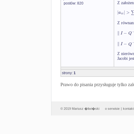
Z założen
postów: 820
|
|
>
a
i
i
Z równani
∥
−
I
Q
∥
−
I
Q
Z nierówn
Jacobi je
strony:
1
Prawo do pisania przysługuje tylko
© 2019 Mariusz �liwi�ski
o serwisie
|
kontakt