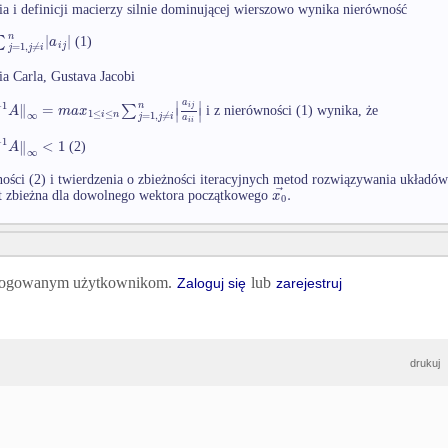
ia i definicji macierzy silnie dominującej wierszowo wynika nierówność
n
∑
|
|
a
(1)
=
1
,
≠
i
j
j
j
i
a Carla, Gustava Jacobi
∣
∣
a
−
1
n
∥
=
∑
i
j
A
m
a
x
∣
∣
i z nierówności (1) wynika, że
1
≤
≤
∞
i
n
=
1
,
≠
j
j
i
a
i
i
−
1
∥
<
1
A
(2)
∞
ości (2) i twierdzenia o zbieżności iteracyjnych metod rozwiązywania układó
⃗
.
x
st zbieżna dla dowolnego wektora początkowego
0
 zalogowanym użytkownikom.
lub
Zaloguj się
zarejestruj
drukuj