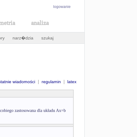
logowanie
metria
analiza
ory
narz�dzia
szukaj
|
|
statnie wiadomości
regulamin
latex
Jacobiego zastosowana dla układu Ax=b