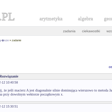
.PL
arytmetyka
algebra
geo
zadania
ciekawostki
wz
 wy�sze
» zadanie
o
 Rozwiązanie
-12 10:40:58
, że jeśli macierz A jest diagonalnie silnie dominująca wierszowo to metoda 
zna przy dowolnym wektorze początkowym x.
-12 15:30:51