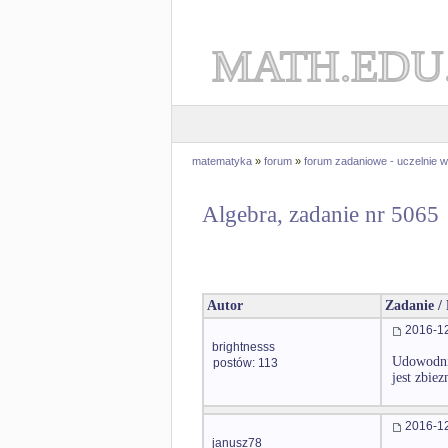
MATH.EDU
matematyka
»
forum
»
forum zadaniowe - uczelnie
Algebra, zadanie nr 5065
Autor
Zadanie /
2016-12
brightnesss
Udowodnij
postów: 113
jest zbie
2016-12
janusz78