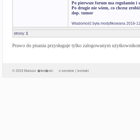
Po pierwsze forum ma regulamin i si
Po drugie nie wiem, co chcesz zrobi
dop. tumor
Wiadomość była modyfikowana 2016-12
strony:
1
Prawo do pisania przysługuje tylko zalogowanym użytkowniko
© 2019 Mariusz �liwi�ski
o serwisie
|
kontakt