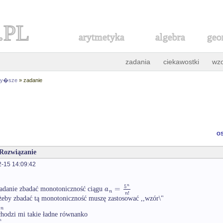
.PL
arytmetyka
algebra
geo
zadania
ciekawostki
wz
 wy�sze
» zadanie
o
 Rozwiązanie
-15 14:09:42
5
n
=
a
adanie zbadać monotoniczność ciągu
n
!
n
eby zbadać tą monotoniczność muszę zastosować ,,wzór\"
n
hodzi mi takie ładne równanko
n