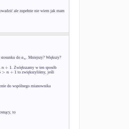
owadzić ale zupełnie nie wiem jak mam
a
stosunku do
. Mniejszy? Większy?
n
+
1
n
z
. Zwiększamy w ten sposób
5
>
+
1
n
to zwiększyliśmy, jeśli
dzenie do wspólnego mianownika
osnący, to