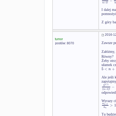
−
+
1
!
n
I dalej m
pomnożyć 
Z góry ba
2016-12
tumor
Zawsze p
postów: 8070
Załóżmy, 
Równy?
Żeby otr
ułamek c
5
<
+
n
Ale jeśli
zapytajmy
+
1
5
n
−
(
+
1
)
!
n
odpowiedź
Wyrazy ci
a
>
1
+
1
n
a
n
Tu będzie