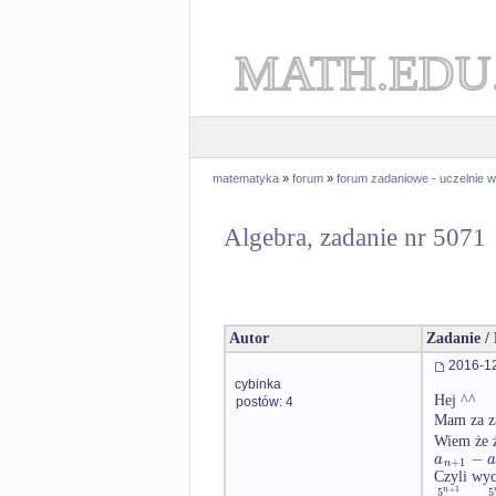
MATH.EDU
matematyka
»
forum
»
forum zadaniowe - uczelnie
Algebra, zadanie nr 5071
Autor
Zadanie /
2016-12
cybinka
Hej ^^
postów: 4
Mam za z
Wiem że ż
−
a
a
+
1
n
Czyli wyc
+
1
5
5
n