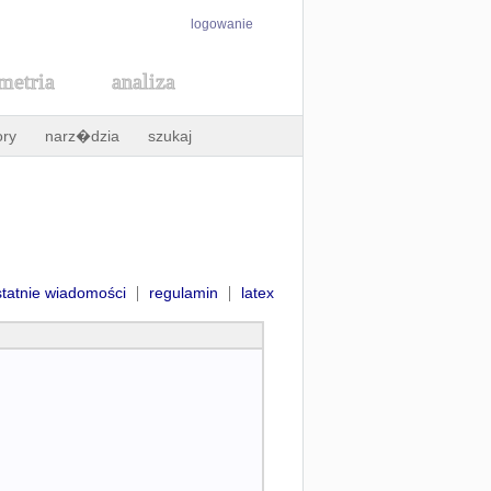
logowanie
metria
analiza
ory
narz�dzia
szukaj
|
|
statnie wiadomości
regulamin
latex