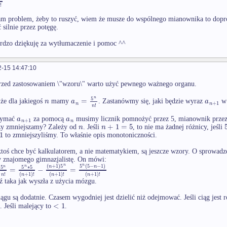
!
n
am problem, żeby to ruszyć, wiem że musze do wspólnego mianownika to dopr
silnie przez potęgę.
rdzo dziękuję za wytłumaczenie i pomoc ^^
-15 14:47:10
rzed zastosowaniem \"wzoru\" warto użyć pewnego ważnego organu.
5
n
=
n
a
a
że dla jakiegoś
mamy
. Zastanówmy się, jaki będzie wyraz
w 
+
1
n
n
!
n
a
a
zymać
za pomocą
musimy licznik pomnożyć przez 5, mianownik prze
+
1
n
n
+
1
=
5
n
n
zy zmniejszamy? Zależy od
. Jeśli
, to nie ma żadnej różnicy, jeśli
1
to zmniejszyliśmy. To właśnie opis monotoniczności.
 ktoś chce być kalkulatorem, a nie matematykiem, są jeszcze wzory. O sprowa
 znajomego gimnazjalistę. On mówi:
(
+
1
)
5
5
(
5
−
−
1
)
n
n
n
n
5
5
∗
5
n
n
=
−
=
!
(
+
1
)
!
(
+
1
)
!
(
+
1
)
!
n
n
n
n
 taka jak wyszła z użycia mózgu.
ągu są dodatnie. Czasem wygodniej jest dzielić niż odejmować. Jeśli ciąg jest r
<
1
. Jeśli malejący to
.