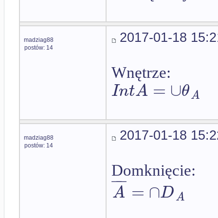
2017-01-18 15:2
madziag88
postów: 14
Wnętrze:
=
∪
I
n
t
A
θ
A
2017-01-18 15:2
madziag88
postów: 14
Domknięcie:
−
−
=
∩
A
D
A