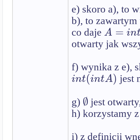
e) skoro a), to 
b), to zawartym 
=
A
i
n
co daje
otwarty jak wsz
f) wynika z e), 
(
)
i
n
t
i
n
t
A
jest
∅
g)
jest otwarty
h) korzystamy z 
i) z definicji wn