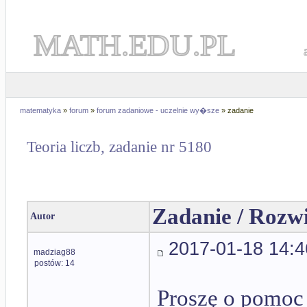
MATH.EDU.PL
matematyka
»
forum
»
forum zadaniowe - uczelnie wy�sze
» zadanie
Teoria liczb, zadanie nr 5180
Zadanie / Rozw
Autor
2017-01-18 14:4
madziag88
postów: 14
Proszę o pomoc