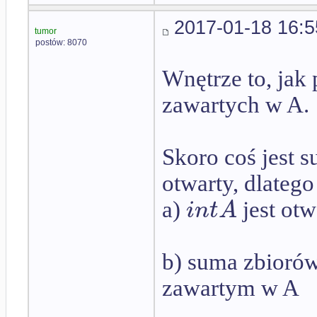
2017-01-18 16:5
tumor
postów: 8070
Wnętrze to, jak
zawartych w A.
Skoro coś jest s
otwarty, dlatego
i
n
t
A
a)
jest otw
b) suma zbioró
zawartym w A