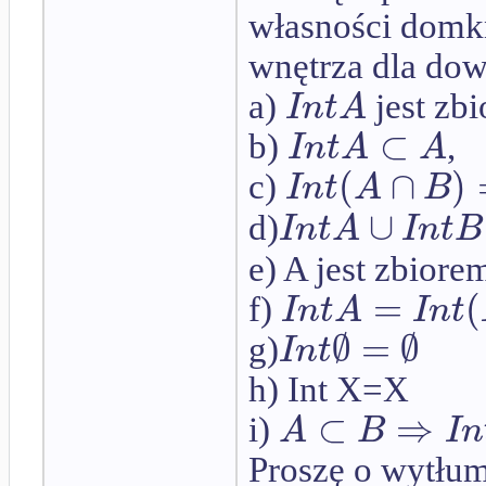
własności domkn
wnętrza dla do
I
n
t
A
a)
jest zb
⊂
I
n
t
A
A
b)
,
(
∩
)
I
n
t
A
B
c)
∪
I
n
t
A
I
n
t
B
d)
e) A jest zbior
=
(
I
n
t
A
I
n
t
f)
∅
=
∅
I
n
t
g)
h) Int X=X
⊂
⇒
A
B
I
n
i)
Proszę o wytłum