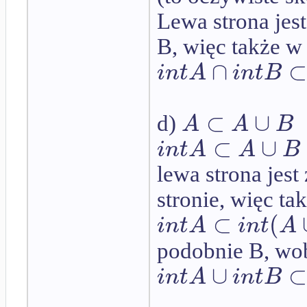
Lewa strona jes
B, więc także w
∩
i
n
t
A
i
n
t
B
⊂
∪
A
A
B
d)
⊂
∪
i
n
t
A
A
B
lewa strona jes
stronie, więc ta
⊂
(
i
n
t
A
i
n
t
A
podobnie B, wo
∪
i
n
t
A
i
n
t
B