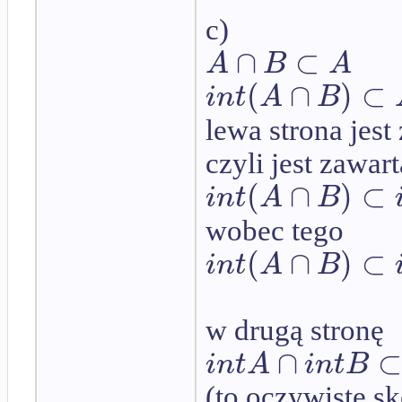
c)
∩
⊂
A
B
A
(
∩
)
⊂
i
n
t
A
B
lewa strona jes
czyli jest zawar
(
∩
)
⊂
i
n
t
A
B
wobec tego
(
∩
)
⊂
i
n
t
A
B
w drugą stronę
∩
i
n
t
A
i
n
t
B
(to oczywiste sk