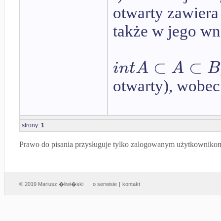
otwarty zawiera 
także w jego wn
⊂
⊂
i
n
t
A
A
B
otwarty), wobec
strony:
1
Prawo do pisania przysługuje tylko zalogowanym użytkowniko
© 2019 Mariusz �liwi�ski
o serwisie
|
kontakt