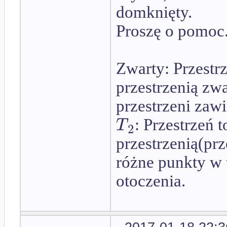
domknięty.
Proszę o pomoc
Zwarty: Przest
przestrzenią zwa
przestrzeni zaw
T
: Przestrzeń
2
przestrzenią(prz
różne punkty w t
otoczenia.