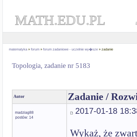
MATH.EDU.PL
matematyka
»
forum
»
forum zadaniowe - uczelnie wy�sze
» zadanie
Topologia, zadanie nr 5183
Zadanie / Rozw
Autor
2017-01-18 18:3
madziag88
postów: 14
Wykaż, że zwart