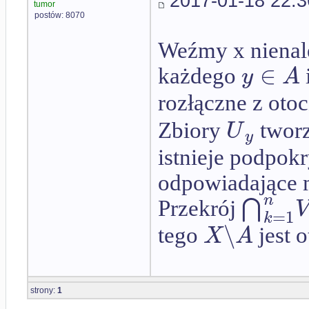
2017-01-18 22:3
tumor
postów: 8070
Weźmy x nienal
∈
y
A
każdego
rozłączne z ot
U
Zbiory
tworz
y
istnieje podpok
odpowiadające 
n
⋂
Przekrój
=
1
k
∖
X
A
tego
jest o
strony:
1