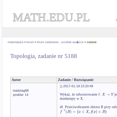
MATH.EDU.PL
matematyka
»
forum
»
forum zadaniowe - uczelnie wy�sze
» zadanie
Topologia, zadanie nr 5188
Autor
Zadanie / Rozwiązanie
2017-01-18 23:20:48
madziag88
→
X
Y
Wykaż, że odwzorowanie f:
je
postów: 14
domknięty w X.
df. Przeciwobrazem zbioru B przy od
−
1
(
)
=
{
∈
,
(
)
∈
}
f
B
x
X
f
x
B