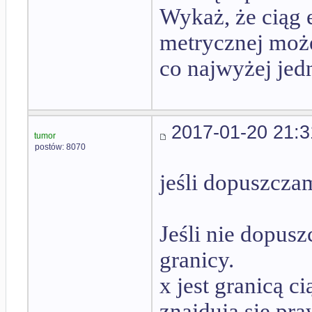
Wykaż, że ciąg 
metrycznej moż
co najwyżej jed
2017-01-20 21:3
tumor
postów: 8070
jeśli dopuszcza
Jeśli nie dopusz
granicy.
x jest granicą c
znajdują się pra