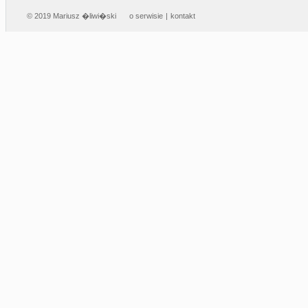
© 2019 Mariusz �liwi�ski
o serwisie
|
kontakt