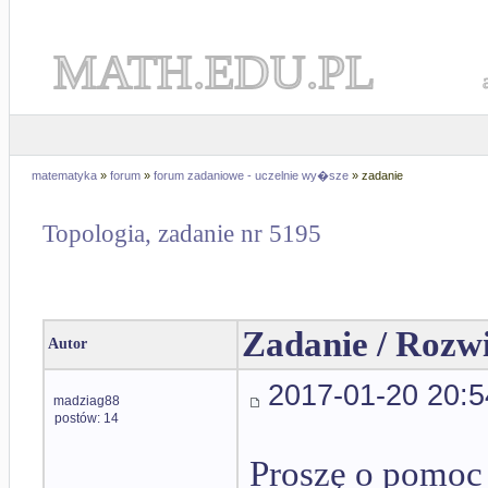
MATH.EDU.PL
matematyka
»
forum
»
forum zadaniowe - uczelnie wy�sze
» zadanie
Topologia, zadanie nr 5195
Zadanie / Rozw
Autor
2017-01-20 20:5
madziag88
postów: 14
Proszę o pomoc 