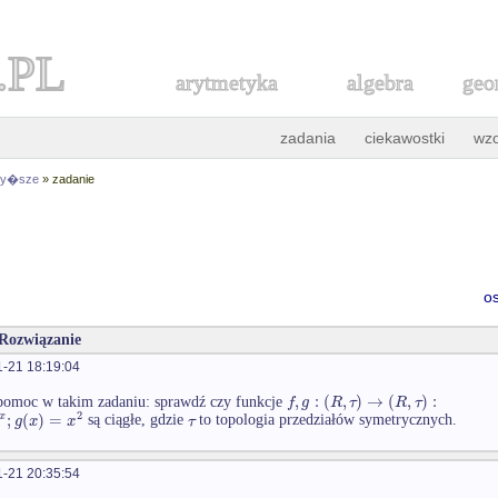
.PL
arytmetyka
algebra
geo
zadania
ciekawostki
wz
 wy�sze
» zadanie
o
 Rozwiązanie
-21 18:19:04
,
:
(
,
)
→
(
,
)
:
f
g
R
τ
R
τ
pomoc w takim zadaniu: sprawdź czy funkcje
2
;
(
)
=
x
g
x
x
τ
są ciągłe, gdzie
to topologia przedziałów symetrycznych.
-21 20:35:54