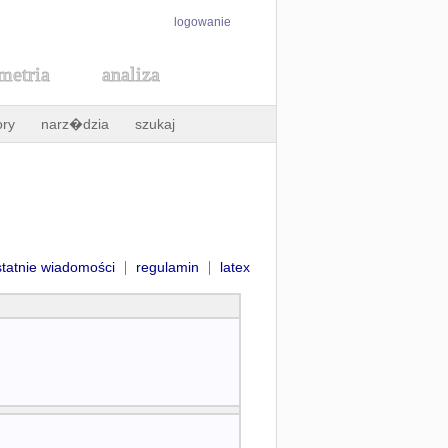
logowanie
metria
analiza
ory
narz�dzia
szukaj
|
|
statnie wiadomości
regulamin
latex