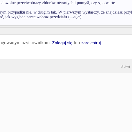
 dowolne przeciwobrazy zbiorów otwartych i pomyśl, czy są otwarte.
ym przypadku nie, w drugim tak. W pierwszym wystarczy, że znajdziesz przyk
(
−
,
)
a
a
ać, jak wygląda przeciwobraz przedziału
 zalogowanym użytkownikom.
lub
Zaloguj się
zarejestruj
drukuj