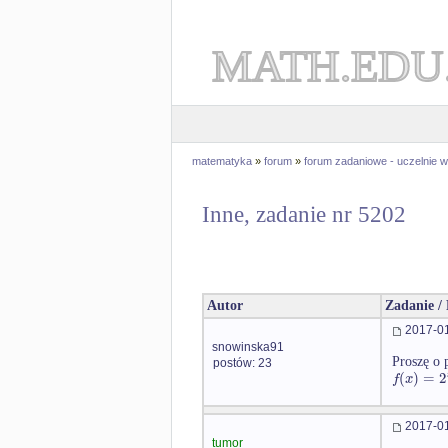
MATH.EDU
matematyka
»
forum
»
forum zadaniowe - uczelnie
Inne, zadanie nr 5202
Autor
Zadanie /
2017-01
snowinska91
Proszę o 
postów: 23
(
)
=
2
f
x
2017-01
tumor