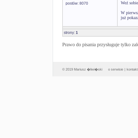
Weź sobie
postów: 8070
W pierwsz
już pokaz
strony:
1
Prawo do pisania przysługuje tylko
© 2019 Mariusz �liwi�ski
o serwisie
|
kontakt