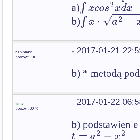
2
∫
x
c
o
s
x
d
x
a)
−
−
−
−
√
⋅
−
2
∫
x
a
b)
2017-01-21 22:5
bambinko
postów: 186
b) * metodą pod
2017-01-22 06:5
tumor
postów: 8070
b) podstawienie
2
2
=
−
t
a
x