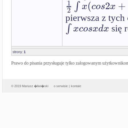
1
(
2
+
∫
x
c
o
s
x
2
pierwsza z tych 
∫
x
c
o
s
x
d
x
się r
strony:
1
Prawo do pisania przysługuje tylko zalogowanym użytkowniko
© 2019 Mariusz �liwi�ski
o serwisie
|
kontakt