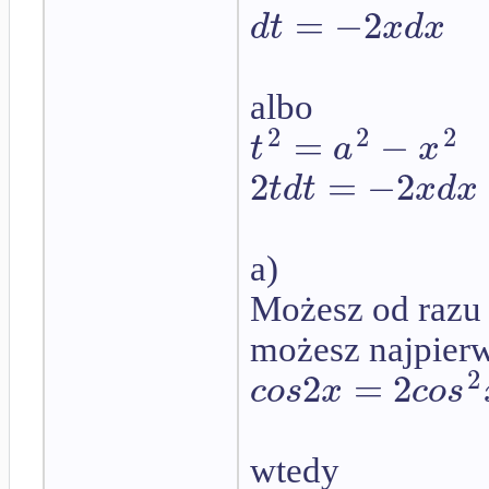
=
−
2
d
t
x
d
x
albo
2
2
2
=
−
t
a
x
2
=
−
2
t
d
t
x
d
x
a)
Możesz od razu 
możesz najpierw
2
2
=
2
c
o
s
x
c
o
s
wtedy