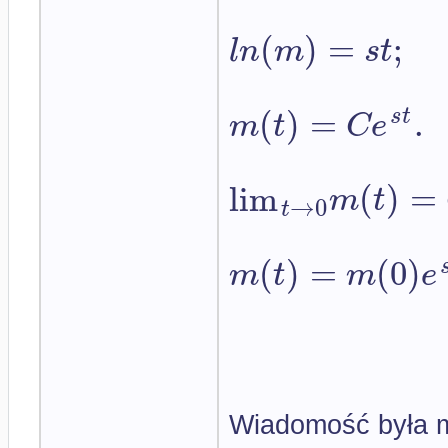
(
)
=
;
l
n
m
s
t
(
)
=
.
s
t
m
t
C
e
lim
(
)
=
m
t
→
0
t
(
)
=
(
0
)
m
t
m
e
Wiadomość była m