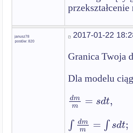
przekształcenie
2017-01-22 18:2
janusz78
postów: 820
Granica Twoja d
Dla modelu ciąg
=
,
d
m
s
d
t
m
=
;
∫
∫
d
m
s
d
t
m