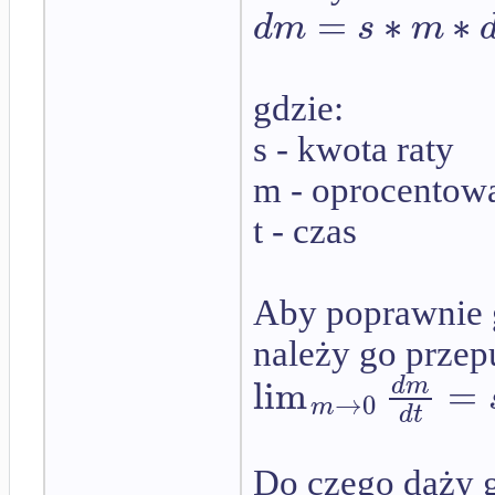
=
∗
∗
d
m
s
m
gdzie:
s - kwota raty
m - oprocentow
t - czas
Aby poprawnie g
należy go przep
lim
=
d
m
→
0
m
d
t
Do czego dąży 