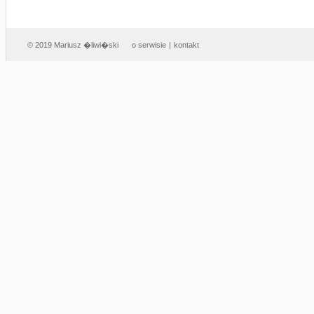
© 2019 Mariusz �liwi�ski
o serwisie
|
kontakt