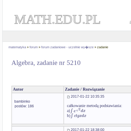
MATH.EDU.PL
matematyka
»
forum
»
forum zadaniowe - uczelnie wy�sze
» zadanie
Algebra, zadanie nr 5210
Autor
Zadanie / Rozwiązanie
2017-01-22 10:35:35
bambinko
całkowanie metodą podstawiania:
postów: 186
∫
√
x
e
d
x
a)
∫
c
t
g
x
d
x
b)
2017-01-22 18:38:00