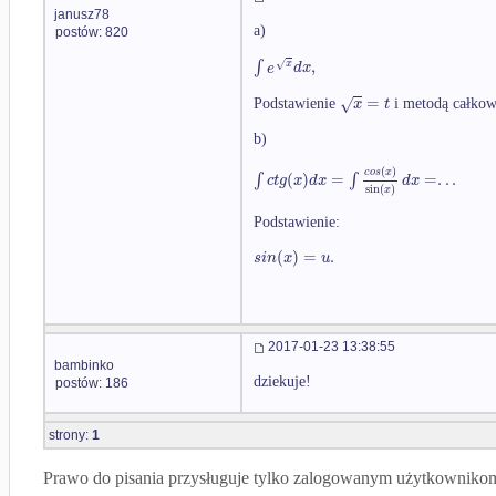
janusz78
a)
postów: 820
∫
,
√
x
e
d
x
=
√
x
t
Podstawienie
i metodą całkowa
b)
(
)
c
o
s
x
∫
(
)
=
∫
=
.
.
.
c
t
g
x
d
x
d
x
sin
(
)
x
Podstawienie:
(
)
=
.
s
i
n
x
u
2017-01-23 13:38:55
bambinko
dziekuje!
postów: 186
strony:
1
Prawo do pisania przysługuje tylko zalogowanym użytkowniko