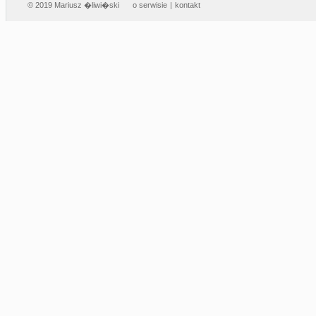
© 2019 Mariusz �liwi�ski
o serwisie
|
kontakt