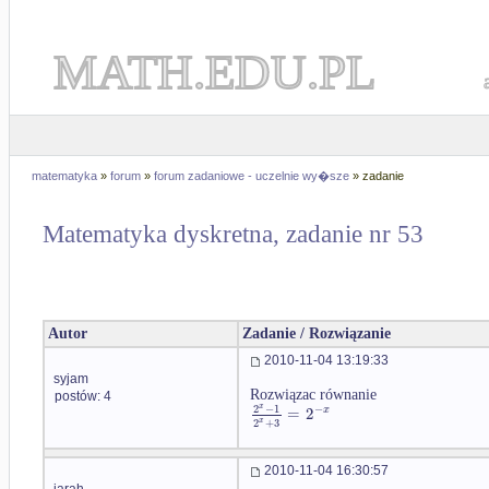
MATH.EDU.PL
matematyka
»
forum
»
forum zadaniowe - uczelnie wy�sze
» zadanie
Matematyka dyskretna, zadanie nr 53
Autor
Zadanie / Rozwiązanie
2010-11-04 13:19:33
syjam
Rozwiązac równanie
postów: 4
2
−
1
x
−
=
2
x
2
+
3
x
2010-11-04 16:30:57
jarah