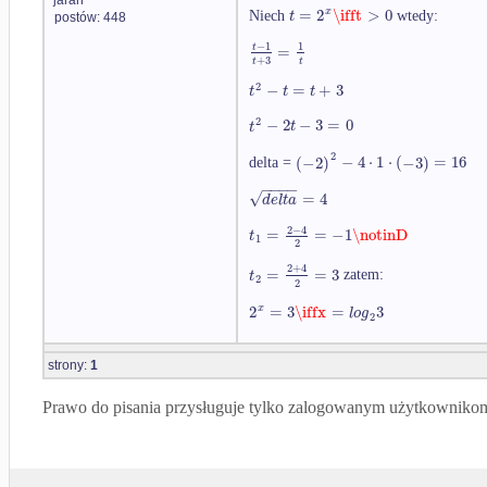
=
2
\ifft
>
0
x
t
Niech
wtedy:
postów: 448
−
1
1
=
t
+
3
t
t
2
−
=
+
3
t
t
t
2
−
2
−
3
=
0
t
t
2
(
−
2
)
−
4
⋅
1
⋅
(
−
3
)
=
16
delta =
−
−
−
−
√
=
4
d
e
l
t
a
2
−
4
=
=
−
1
\notinD
t
1
2
2
+
4
=
=
3
t
zatem:
2
2
2
=
3
\iffx
=
3
x
l
o
g
2
strony:
1
Prawo do pisania przysługuje tylko zalogowanym użytkowniko