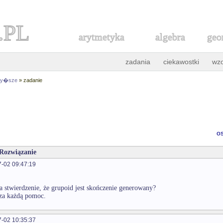
.PL
arytmetyka
algebra
geo
zadania
ciekawostki
wz
 wy�sze
» zadanie
o
 Rozwiązanie
-02 09:47:19
a stwierdzenie, że grupoid jest skończenie generowany?
za każdą pomoc.
-02 10:35:37