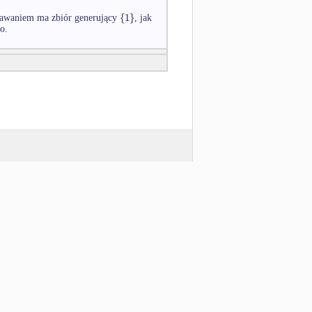
{
1
}
odawaniem ma zbiór generujący
, jak
o.