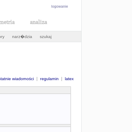
logowanie
metria
analiza
ory
narz�dzia
szukaj
|
|
statnie wiadomości
regulamin
latex