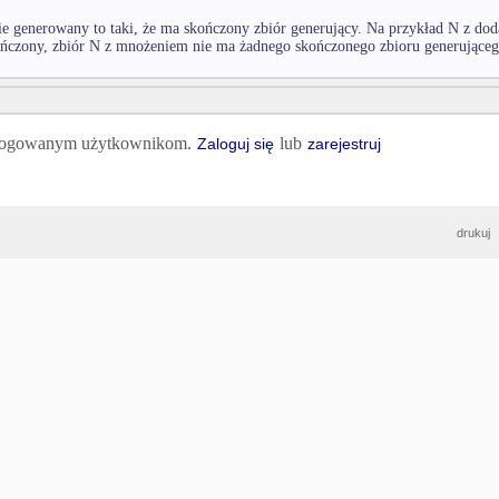
e generowany to taki, że ma skończony zbiór generujący. Na przykład N z d
ńczony, zbiór N z mnożeniem nie ma żadnego skończonego zbioru generująceg
 zalogowanym użytkownikom.
lub
Zaloguj się
zarejestruj
drukuj