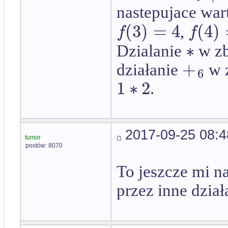
nastepujace war
(
3
)
=
4
(
4
)
f
f
,
∗
Dzialanie
w zb
+
działanie
w 
6
1
∗
2
.
2017-09-25 08:4
tumor
postów: 8070
To jeszcze mi n
przez inne dział