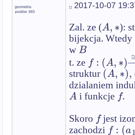
2017-10-07 19:3
geometria
postów: 865
,
∗
A
Zal. ze (
): 
bijekcja. Wtedy 
B
w
:
(
,
∗
)
−
f
A
t. ze
(
,
∗
)
,
A
struktur
dzialaniem ind
A
f
i funkcje
.
f
Skoro
jest iz
:
(
f
a
zachodzi