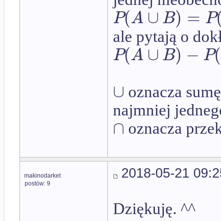
(
∪
)
=
P
A
B
P
ale pytają o dok
(
∪
)
−
(
P
A
B
P
∪
oznacza sumę 
najmniej jedneg
∩
oznacza przek
2018-05-21 09:2
makinodarket
postów: 9
Dziękuję. ^^