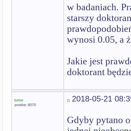
w badaniach. P
starszy doktora
prawdopodobień
wynosi 0.05, a ż
Jakie jest praw
doktorant będzi
2018-05-21 08:3
tumor
postów: 8070
Gdyby pytano o
jednej nieobecn