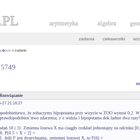
.PL
arytmetyka
algebra
geo
zadania
ciekawostki
wz
 wy�sze
» zadanie
r 5749
o
 Rozwiązanie
-27 21:16:27
opodobieństwo, że zobaczymy hipopotama przy wizycie w ZOO wynosi 0,2. W 
t prawdopodobien´stwo zdarzenia, z˙e widzia l hipopotama dok ladnie dwa razy
adań 10 i 11: Zmienna losowa X ma ciaągły rozkład jednostajny na odcinku [0,
0. P[0.5 < X < 2] =
1. Jeśli F jest dystrybuanta¸ zmiennej losowej X, to F(6) =