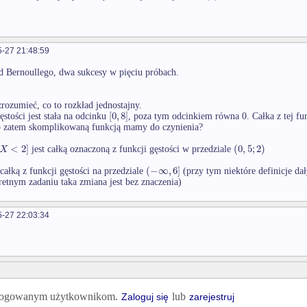
-27 21:48:59
d Bernoullego, dwa sukcesy w pięciu próbach.
rozumieć, co to rozkład jednostajny.
[
0
,
8
]
ęstości jest stała na odcinku
, poza tym odcinkiem równa 0. Całka z tej fu
o zatem skomplikowaną funkcją mamy do czynienia?
<
2
]
(
0
,
5
;
2
)
X
jest całką oznaczoną z funkcji gęstości w przedziale
(
−
∞
,
6
]
 całką z funkcji gęstości na przedziale
(przy tym niektóre definicje da
etnym zadaniu taka zmiana jest bez znaczenia)
-27 22:03:34
 zalogowanym użytkownikom.
lub
Zaloguj się
zarejestruj