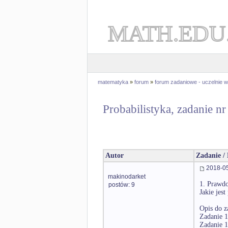
MATH.EDU
matematyka
»
forum
»
forum zadaniowe - uczelnie
Probabilistyka, zadanie n
Autor
Zadanie /
2018-05
makinodarket
1. Prawd
postów: 9
Jakie jes
Opis do z
Zadanie 1
Zadanie 1