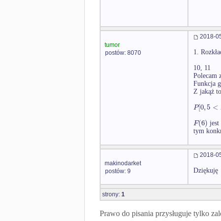
2018-05
tumor
1. Rozkła
postów: 8070
10, 11
Polecam z
Funkcja g
Z jakąż t
[
0
,
5
<
P
(
6
)
F
jest
tym konkr
2018-05
makinodarket
Dziękuję
postów: 9
strony:
1
Prawo do pisania przysługuje tylko