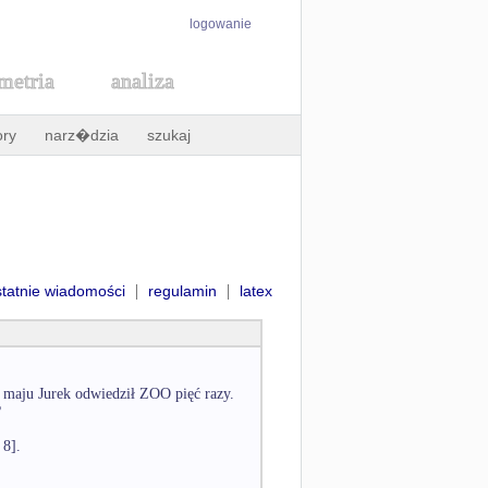
logowanie
metria
analiza
ory
narz�dzia
szukaj
|
|
statnie wiadomości
regulamin
latex
maju Jurek odwiedził ZOO pięć razy.
?
 8].