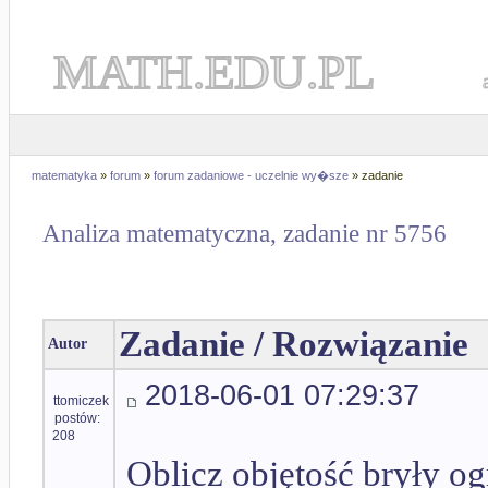
MATH.EDU.PL
matematyka
»
forum
»
forum zadaniowe - uczelnie wy�sze
» zadanie
Analiza matematyczna, zadanie nr 5756
Zadanie / Rozwiązanie
Autor
2018-06-01 07:29:37
ttomiczek
postów:
208
Oblicz objętość bryły og