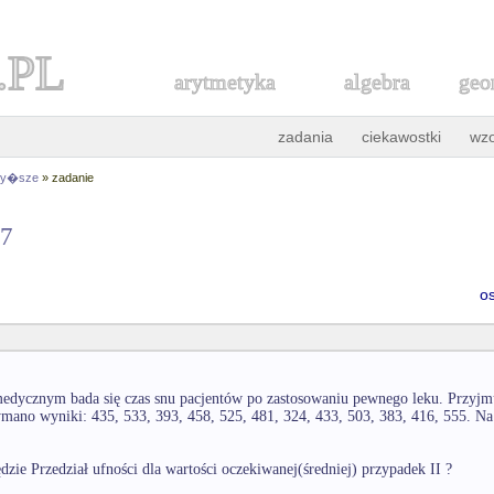
.PL
arytmetyka
algebra
geo
zadania
ciekawostki
wz
 wy�sze
» zadanie
57
o
ycznym bada się czas snu pacjentów po zastosowaniu pewnego leku. Przyjmuj
mano wyniki: 435, 533, 393, 458, 525, 481, 324, 433, 503, 383, 416, 555. Na 
dzie Przedział ufności dla wartości oczekiwanej(średniej) przypadek II ?