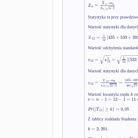
−
−
X
m
=
0
Z
n
n
/
−
1
√
S
n
n
Statystyka ta przy prawdziw
Wartość statystyki dla danyc
−
1
=
[
435
+
533
+
39
x
12
12
Wartość odchylenia standar
−
−
−
−
−
−
−
−
−
√
√
1
2
=
=
[
(
533
s
s
12
12
12
Wartość statystyki dla danyc
−
(
455
−
420
−
x
m
=
=
12
0
z
12
√
√
/
11
−
1
69
/
11
s
12
k
Wartość kwantyla rzędu
ro
=
−
1
=
12
−
1
=
11
ν
n
s
(
|
|
≥
)
=
0
,
05
P
r
T
k
11
Z tablicy rozkładu Studenta:
=
2
,
201.
k