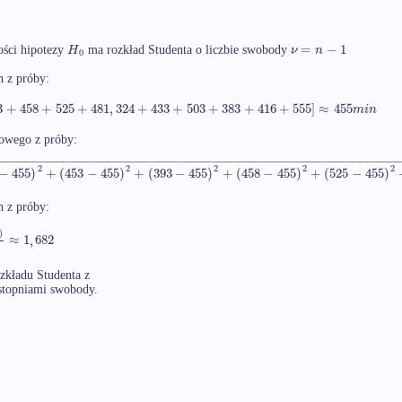
=
−
1
H
ν
n
ości hipotezy
ma rozkład Studenta o liczbie swobody
0
h z próby:
3
+
458
+
525
+
481
,
324
+
433
+
503
+
383
+
416
+
555
]
≈
455
m
i
n
dowego z próby:
−
−
−
−
−
−
−
−
−
−
−
−
−
−
−
−
−
−
−
−
−
−
−
−
−
−
−
−
−
−
−
−
−
−
−
−
−
−
−
−
−
−
−
−
−
−
−
−
−
−
−
−
−
−
2
2
2
2
2
−
455
)
+
(
453
−
455
)
+
(
393
−
455
)
+
(
458
−
455
)
+
(
525
−
455
)
h z próby:
)
≈
1
,
682
zkładu Studenta z
topniami swobody.