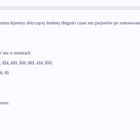
enia hipotezy dotyczącej średniej długości czasu snu pacjentów po zastosowa
i snu w minutach:
,
324
,
433
,
503
,
383
,
416
,
555
]
0
,
05
0
.
m
i
n