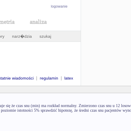
logowanie
metria
analiza
ory
narz�dzia
szukaj
|
|
statnie wiadomości
regulamin
latex
e się że czas snu (min) ma rozkład normalny. Zmierzono czas snu u 12 losow
poziomie istotności 5% sprawdzić hipotezę, że średni czas snu pacjentów wyno