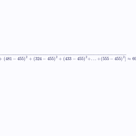
−
−
−
−
−
−
−
−
−
−
−
−
−
−
−
−
−
−
−
−
−
−
−
−
−
−
−
−
−
−
−
−
−
−
−
−
−
−
−
−
−
−
−
−
−
−
−
−
−
−
−
2
2
2
2
+
(
481
−
455
)
+
(
324
−
455
)
+
(
433
−
455
)
+
.
.
.
+
(
555
−
455
)
]
≈
6