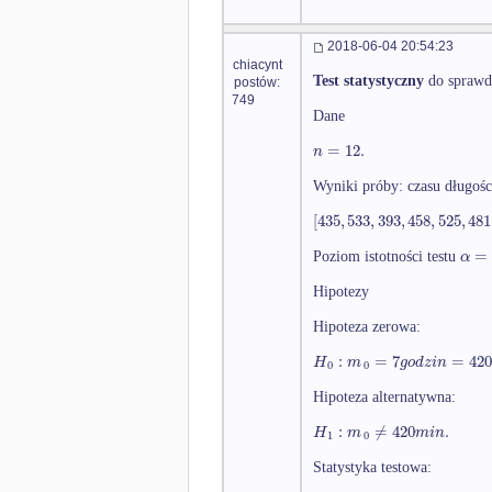
2018-06-04 20:54:23
chiacynt
Test statystyczny
do sprawdz
postów:
749
Dane
=
12.
n
Wyniki próby: czasu długośc
[
435
,
533
,
393
,
458
,
525
,
481
=
α
Poziom istotności testu
Hipotezy
Hipoteza zerowa:
:
=
7
=
42
H
m
g
o
d
z
i
n
0
0
Hipoteza alternatywna:
:
≠
420
.
H
m
m
i
n
1
0
Statystyka testowa: