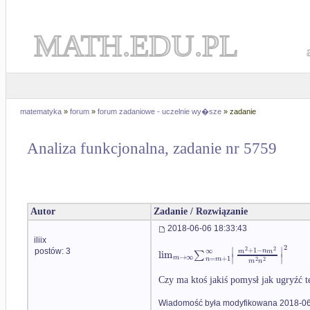
MATH.EDU.PL
matematyka
»
forum
»
forum zadaniowe - uczelnie wy�sze
» zadanie
Analiza funkcjonalna, zadanie nr 5759
Autor
Zadanie / Rozwiązanie
2018-06-06 18:33:43
iliix
2
∣
∣
2
2
+
1
−
∞
m
n
m
lim
∑
postów: 3
∣
∣
→
∞
m
=
+
1
n
m
2
2
m
n
Czy ma ktoś jakiś pomysł jak ugryźć t
Wiadomość była modyfikowana 2018-06