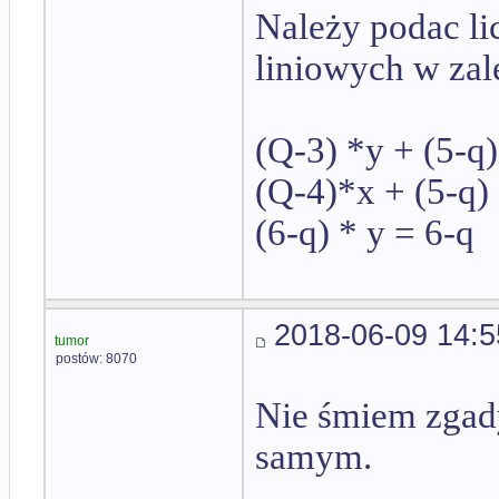
Należy podac li
liniowych w zal
(Q-3) *y + (5-q)
(Q-4)*x + (5-q) 
(6-q) * y = 6-q
2018-06-09 14:5
tumor
postów: 8070
Nie śmiem zgady
samym.