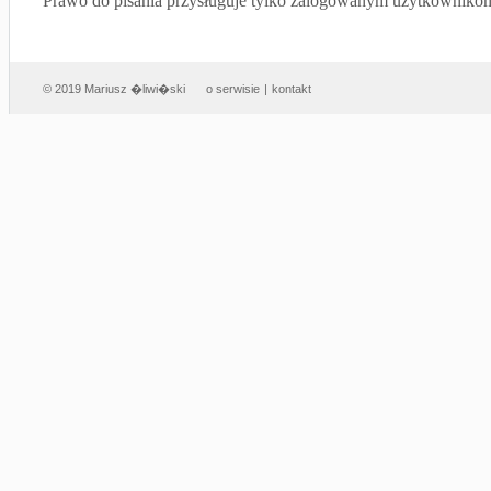
Prawo do pisania przysługuje tylko zalogowanym użytkowniko
© 2019 Mariusz �liwi�ski
o serwisie
|
kontakt