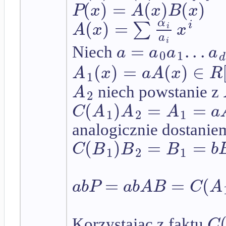
(
)
=
(
)
(
)
P
x
A
x
B
x
(
)
=
α
∑
i
A
x
x
i
a
i
=
.
.
.
a
a
a
a
Niech
0
1
d
(
)
=
(
)
∈
A
x
a
A
x
R
1
A
niech powstanie z
2
(
)
=
=
C
A
A
A
a
1
2
1
analogicznie dostanie
(
)
=
=
C
B
B
B
b
1
2
1
=
=
(
a
b
P
a
b
A
B
C
A
C
Korzystając z faktu