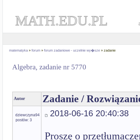
MATH.EDU.PL
matematyka
»
forum
»
forum zadaniowe - uczelnie wy�sze
» zadanie
Algebra, zadanie nr 5770
Zadanie / Rozwiązani
Autor
2018-06-16 20:40:38
dziewczyna94
postów: 3
Proszę o przetłumaczen