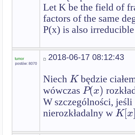
Let K be the field of f
factors of the same degr
P(x) is also irreducible
2018-06-17 08:12:43
tumor
postów: 8070
K
Niech
będzie ciałe
(
)
P
x
wówczas
rozkła
W szczególności, jeśli
[
K
x
nierozkładalny w