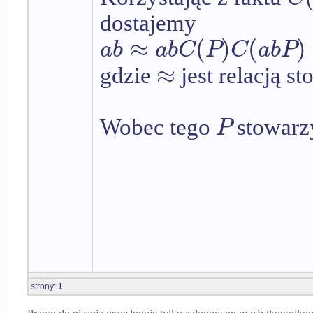
dostajemy
≈
(
)
(
)
a
b
a
b
C
P
C
a
b
P
≈
gdzie
jest relacją s
P
Wobec tego
stowarz
strony:
1