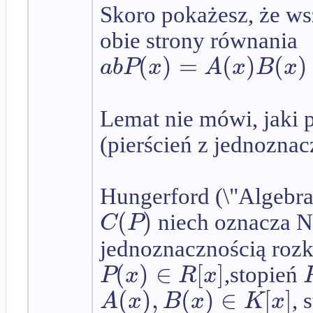
Skoro pokażesz, że ws
obie strony równania
(
)
=
(
)
(
)
a
b
P
x
A
x
B
x
Lemat nie mówi, jaki 
(pierścień z jednoznac
Hungerford (\"Algebra\
(
)
C
P
niech oznacza 
jednoznacznością rozk
(
)
∈
[
]
P
x
R
x
,stopień
(
)
,
(
)
∈
[
]
A
x
B
x
K
x
, 