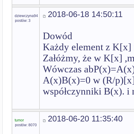
2018-06-18 14:50:11
dziewczyna94
postów: 3
Dowód
Każdy element z K[x] m
Załóżmy, że w K[x] ,ma
Wówczas abP(x)=A(x)B
A(x)B(x)=0 w (R/p)[x].
współczynniki B(x). i
2018-06-20 11:35:40
tumor
postów: 8070