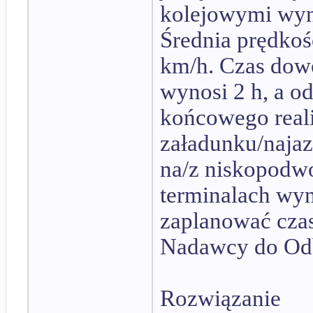
kolejowymi wynos
Średnia prędkoś
km/h. Czas dow
wynosi 2 h, a o
końcowego reali
załadunku/naja
na/z niskopodw
terminalach wyn
zaplanować czas
Nadawcy do Odb
Rozwiązanie