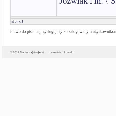
Jóźwiak i in. \"
strony:
1
Prawo do pisania przysługuje tylko zalogowanym użytkowniko
© 2019 Mariusz �liwi�ski
o serwisie
|
kontakt