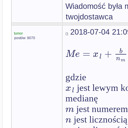
Wiadomość była m
twojdostawca
2018-07-04 21:0
tumor
postów: 8070
=
+
b
M
e
x
l
n
m
gdzie
x
jest lewym k
l
medianę
m
jest numerem 
n
jest liczności