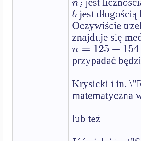
n
jest liczności
i
b
jest długością 
Oczywiście trze
znajduje się me
=
125
+
154
n
przypadać będzie
Krysicki i in. \
matematyczna w 
lub też