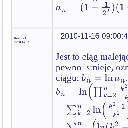
1
=
(
1
−
)
(
1
a
n
2
2
2010-11-16 09:00:
azonips
postów: 3
Jest to ciąg maleją
pewno istnieje, o
=
ln
b
a
ciągu:
n
n
(
2
=
ln
n
∏
k
b
=
2
n
k
(
2
−
1
=
ln
n
∑
k
=
2
k
2
k
(
2
=
ln
(
n
∑
k