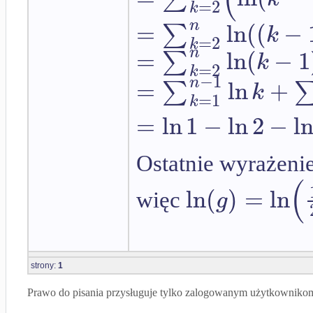
=
2
k
=
ln
(
(
−
n
∑
k
=
2
k
=
ln
(
−
1
n
∑
k
=
2
k
−
1
=
ln
+
n
∑
k
=
1
k
=
ln
1
−
ln
2
−
l
Ostatnie wyrażeni
(
ln
(
)
=
ln
g
więc
strony:
1
Prawo do pisania przysługuje tylko zalogowanym użytkowniko