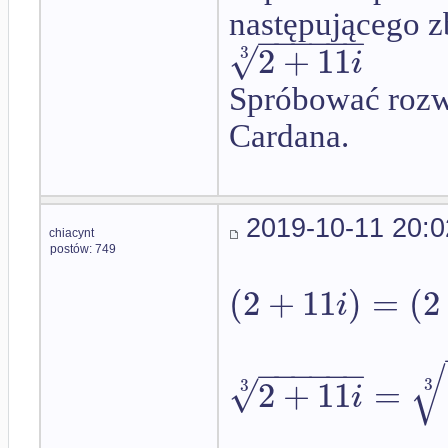
następującego z
−
−
−
−
−
−
√
2
+
11
3
i
Spróbować rozw
Cardana.
2019-10-11 20:0
chiacynt
postów: 749
(
2
+
11
)
=
(
2
i
−
−
−
−
−
−
√
√
2
+
11
=
3
3
i