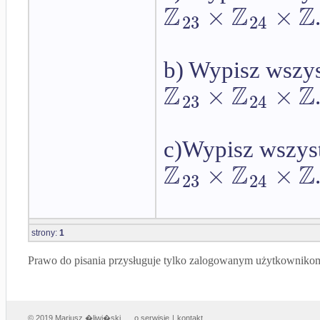
Z
Z
Z
×
×
23
24
b) Wypisz wszys
Z
Z
Z
×
×
23
24
c)Wypisz wszystk
Z
Z
Z
×
×
23
24
strony:
1
Prawo do pisania przysługuje tylko zalogowanym użytkowniko
© 2019 Mariusz �liwi�ski
o serwisie
|
kontakt