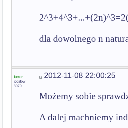
2^3+4^3+...+(2n)^3=2
dla dowolnego n natur
2012-11-08 22:00:25
tumor
postów:
8070
Możemy sobie sprawdzi
A dalej machniemy ind