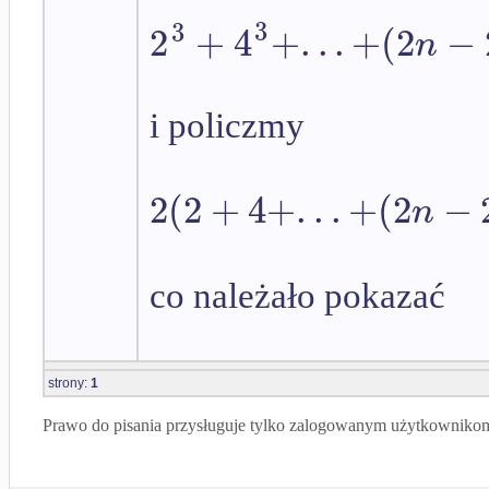
3
3
2
+
4
+
.
.
.
+
(
2
−
n
i policzmy
2
(
2
+
4
+
.
.
.
+
(
2
−
n
co należało pokazać
strony:
1
Prawo do pisania przysługuje tylko zalogowanym użytkowniko