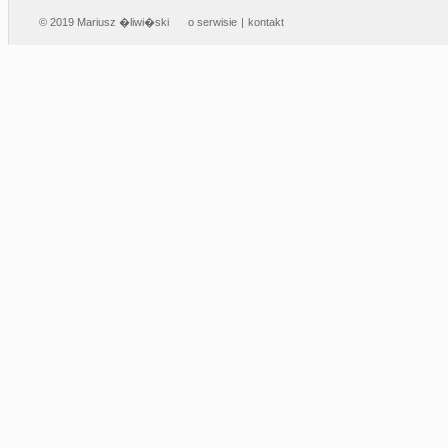
© 2019 Mariusz �liwi�ski
o serwisie
|
kontakt