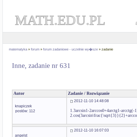
MATH.EDU.PL
matematyka
»
forum
»
forum zadaniowe - uczelnie wy�sze
» zadanie
Inne, zadanie nr 631
Autor
Zadanie / Rozwiązanie
2012-11-10 14:48:08
knapiczek
1.3arcsin1-2arccos0+4arctg1-arcctg(-1
postów: 112
2.cos(3arcsin\frac{\sqrt{3}}{2}+arcco
2012-11-10 16:07:03
angelst