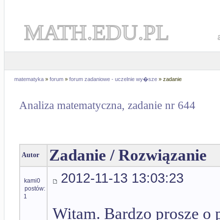
MATH.EDU.PL
matematyka
»
forum
»
forum zadaniowe - uczelnie wy�sze
» zadanie
Analiza matematyczna, zadanie nr 644
Zadanie / Rozwiązanie
Autor
2012-11-13 13:03:23
kami0
postów:
1
Witam. Bardzo prosze o p