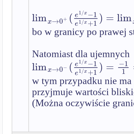
−
1
1
/
lim
(
)
=
lim
x
e
+
→
0
x
+
1
1
/
x
e
bo w granicy po prawej s
Natomiast dla ujemnych
−
1
−
1
1
/
lim
(
)
=
x
e
−
→
0
x
1
+
1
1
/
x
e
w tym przypadku nie ma c
przyjmuje wartości blisk
(Można oczywiście grani