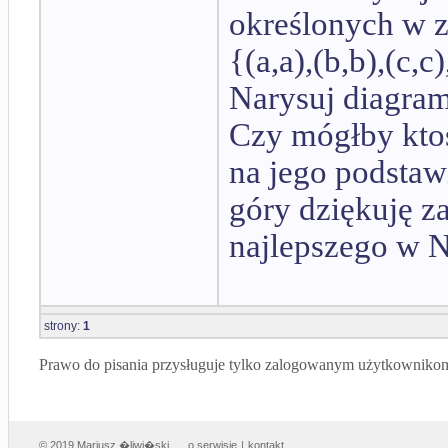
określonych w z
{(a,a),(b,b),(c,c)
Narysuj diagramy
Czy mógłby kto
na jego podstaw
góry dziękuję z
najlepszego w 
strony:
1
Prawo do pisania przysługuje tylko zalogowanym użytkowniko
© 2019 Mariusz �liwi�ski
o serwisie
|
kontakt