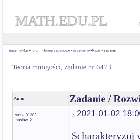
MATH.EDU.PL
matematyka
»
forum
»
forum zadaniowe - uczelnie wy�sze
» zadanie
Teoria mnogości, zadanie nr 6473
Zadanie / Rozw
Autor
2021-01-02 18:0
werka01202
postów: 2
Scharakteryzuj w