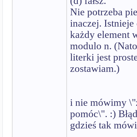
(d) fałsz.
Nie potrzeba pi
inaczej. Istnieje
każdy element 
modulo n. (Nato
literki jest pros
zostawiam.)
i nie mówimy \"
pomóc\". :) Błą
gdzieś tak mówi