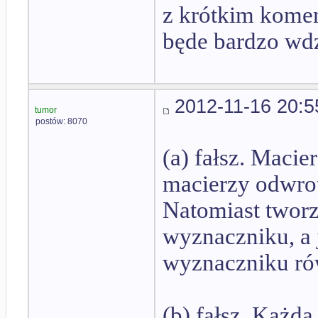
z krótkim komen
będe bardzo wd
2012-11-16 20:5
tumor
postów: 8070
(a) fałsz. Maci
macierzy odwrot
Natomiast twor
wyznaczniku, a 
wyznaczniku r
(b) fałsz. Każda