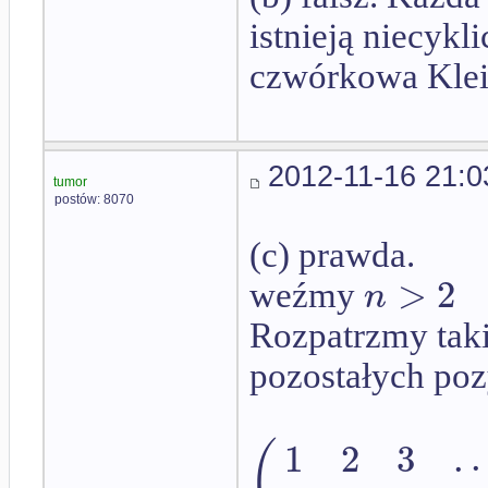
istnieją niecyk
czwórkowa Klei
2012-11-16 21:0
tumor
postów: 8070
(c) prawda.
>
2
n
weźmy
Rozpatrzmy taki
pozostałych poz
1
2
3
.
.
(