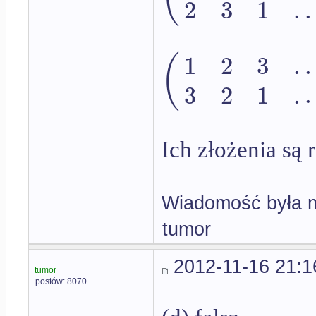
2
3
1
.
.
1
2
3
.
.
(
3
2
1
.
.
Ich złożenia są 
Wiadomość była m
tumor
2012-11-16 21:1
tumor
postów: 8070