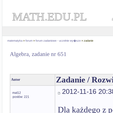
MATH.EDU.PL
matematyka
»
forum
»
forum zadaniowe - uczelnie wy�sze
» zadanie
Algebra, zadanie nr 651
Zadanie / Rozw
Autor
2012-11-16 20:3
mat12
postów: 221
Dla każdego z p