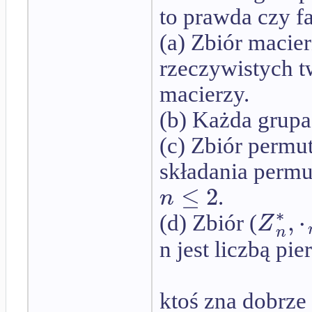
to prawda czy fa
(a) Zbiór maci
rzeczywistych t
macierzy.
(b) Każda grupa
(c) Zbiór permu
składania permu
≤
2
n
.
∗
,
⋅
Z
(d) Zbiór (
n
n jest liczbą pie
ktoś zna dobrze 