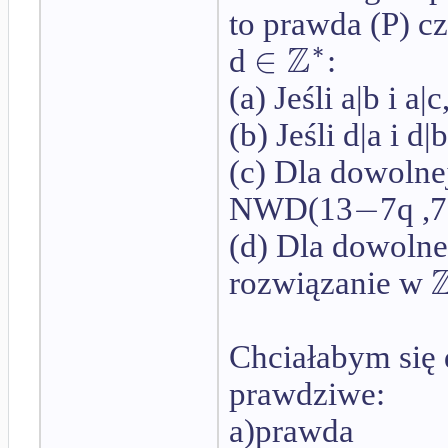
to prawda (P) cz
Z
∗
∈
d
:
(a) Jeśli a|b i a|c
(b) Jeśli d|a i d
(c) Dla dowolne
−
NWD(13
7q ,7
(d) Dla dowoln
rozwiązanie w
Chciałabym się 
prawdziwe:
a)prawda