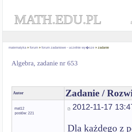
MATH.EDU.PL
matematyka
»
forum
»
forum zadaniowe - uczelnie wy�sze
» zadanie
Algebra, zadanie nr 653
Zadanie / Rozw
Autor
2012-11-17 13:4
mat12
postów: 221
Dla każdego z p