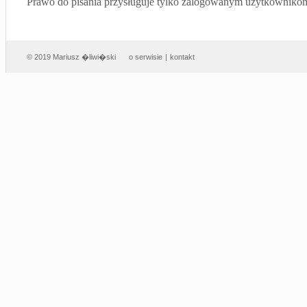
Prawo do pisania przysługuje tylko zalogowanym użytkowniko
© 2019 Mariusz �liwi�ski
o serwisie
|
kontakt