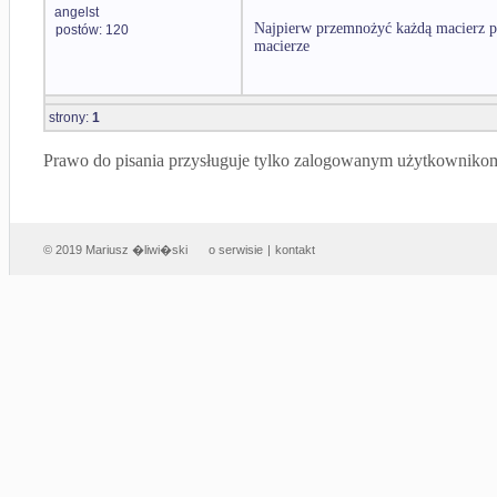
angelst
Najpierw przemnożyć każdą macierz pr
postów: 120
macierze
strony:
1
Prawo do pisania przysługuje tylko zalogowanym użytkowniko
© 2019 Mariusz �liwi�ski
o serwisie
|
kontakt