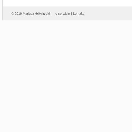
© 2019 Mariusz �liwi�ski
o serwisie
|
kontakt