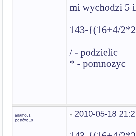
mi wychodzi 5 i
143-{(16+4/2*2
/ - podzielic
* - pomnozyc
2010-05-18 21:2
adamo61
postów: 19
143-{(16+4/2*2