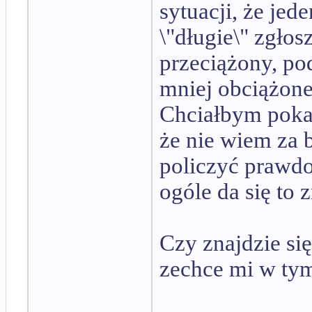
sytuacji, że je
\"długie\" zgło
przeciążony, po
mniej obciążone
Chciałbym pokaza
że nie wiem za b
policzyć prawd
ogóle da się to 
Czy znajdzie si
zechce mi w ty