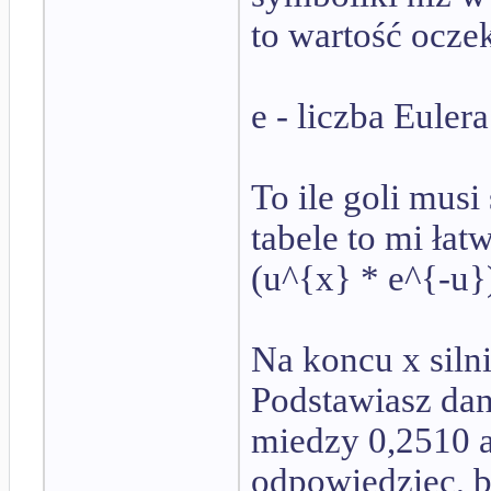
to wartość oczek
e - liczba Eulera
To ile goli musi
tabele to mi łat
(u^{x} * e^{-u})
Na koncu x silni
Podstawiasz dan
miedzy 0,2510 a
odpowiedziec, b