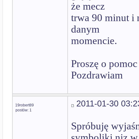
że mecz
trwa 90 minut i n
danym
momencie.
Proszę o pomoc
Pozdrawiam
2011-01-30 03:2
19robert89
postów: 1
Spróbuję wyjaśn
symboliki niz w 