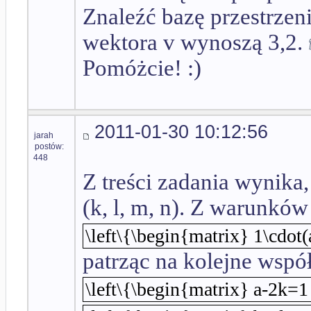
Znaleźć bazę przestrzen
wektora v wynoszą 3,2.
Pomóżcie! :)
2011-01-30 10:12:56
jarah
postów:
448
Z treści zadania wynika
(k, l, m, n). Z warunkó
\left\{\begin{matrix} 1\cdot(a
patrząc na kolejne wsp
\left\{\begin{matrix} a-2k=1