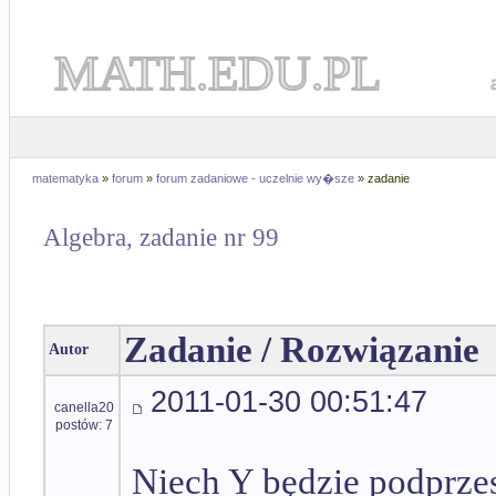
MATH.EDU.PL
matematyka
»
forum
»
forum zadaniowe - uczelnie wy�sze
» zadanie
Algebra, zadanie nr 99
Zadanie / Rozwiązanie
Autor
2011-01-30 00:51:47
canella20
postów: 7
Niech Y będzie podprzest