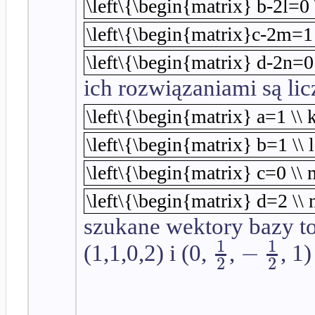
\left\{\begin{matrix} b-2l=0
\left\{\begin{matrix}c-2m=1
\left\{\begin{matrix} d-2n=0
ich rozwiązaniami są lic
\left\{\begin{matrix} a=1 \\ 
\left\{\begin{matrix} b=1 \\ 
\left\{\begin{matrix} c=0 \\
\left\{\begin{matrix} d=2 \\ 
szukane wektory bazy to
1
1
−
(1,1,0,2) i (0,
,
, 1)
2
2